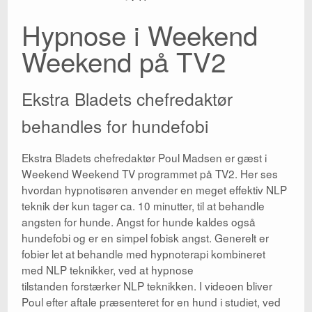
Hypnose i Weekend
Kontakt
Weekend på TV2
Parterapi
Shop
Ekstra Bladets chefredaktør
Big Five
behandles for hundefobi
Wikipedia
Ekstra Bladets chefredaktør Poul Madsen er gæst i
Blog
Weekend Weekend TV programmet på TV2. Her ses
hvordan hypnotisøren anvender en meget effektiv NLP
teknik der kun tager ca. 10 minutter, til at behandle
angsten for hunde. Angst for hunde kaldes også
hundefobi og er en simpel fobisk angst. Generelt er
fobier let at behandle med hypnoterapi kombineret
med NLP teknikker, ved at hypnose
tilstanden forstærker NLP teknikken. I videoen bliver
Poul efter aftale præsenteret for en hund i studiet, ved