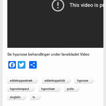
Se hypnose behandlinger under fanebladet Video
F
T
S
a
wi
h
c
tt
ar
eddekoppeskræk
edderkoppefobi
hypnose
e
er
e
hypnoterapeut
hypnotisør
putte
b
singleliv
tv
o