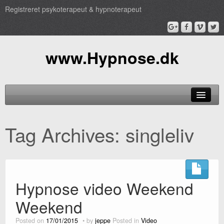
Registreret psykoterapeut & hypnoterapeut
www.Hypnose.dk
Hypnose
Tag Archives:
singleliv
Behandling
TV
Pris
Hypnose video Weekend
Profil
Weekend
Posted on
17/01/2015
by
jeppe
Posted in
Video
Book