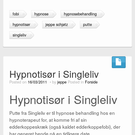
a
wi
h
c
tt
ar
fobi
hypnose
hypnosebehandling
e
er
e
hypnotisør
jeppe schjøtz
putte
b
singleliv
o
o
k
Hypnotisør i Singleliv
Posted on
16/03/2011
by
jeppe
Posted in
Forside
Hypnotisør i Singleliv
Putte fra Singleliv er til hypnose behandling hos en
hypnoterapeut for, at komme fri af sin
edderkoppeskræk (også kaldet edderkoppefobi), der
har generet hende på en tidligere date.