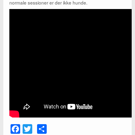
normale sessioner er der ikke hunde.
F
T
S