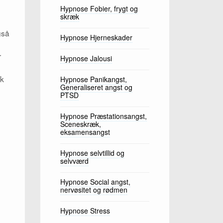
Hypnose Fobier, frygt og
skræk
gså
Hypnose Hjerneskader
r
Hypnose Jalousi
sk
Hypnose Panikangst,
Generaliseret angst og
PTSD
Hypnose Præstationsangst,
Sceneskræk,
eksamensangst
Hypnose selvtillid og
selvværd
Hypnose Social angst,
nervøsitet og rødmen
Hypnose Stress