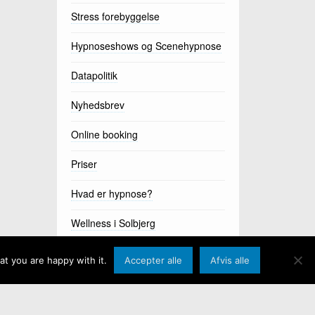
Stress forebyggelse
Hypnoseshows og Scenehypnose
Datapolitik
Nyhedsbrev
Online booking
Priser
Hvad er hypnose?
Wellness i Solbjerg
t you are happy with it.
Accepter alle
Afvis alle
Indtast søgeord
Søg