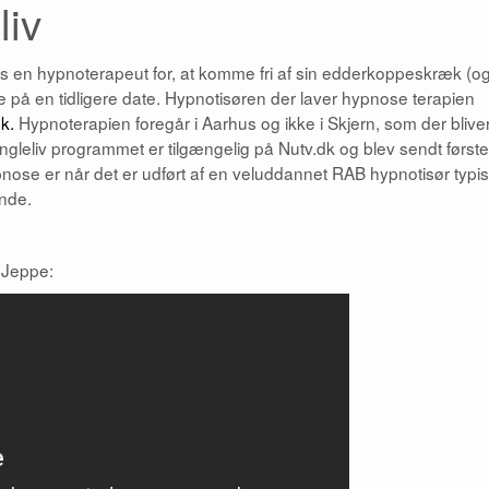
liv
 hos en hypnoterapeut for, at komme fri af sin edderkoppeskræk (o
 på en tidligere date. Hypnotisøren der laver hypnose terapien
dk.
Hypnoterapien foregår i Aarhus og ikke i Skjern, som der blive
ingleliv programmet er tilgængelig på Nutv.dk og blev sendt første
nose er når det er udført af en veluddannet RAB hypnotisør typi
ande.
 Jeppe: