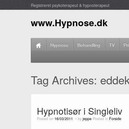
Registreret psykoterapeut & hypnoterapeut
www.Hypnose.dk
Hypnose
Behandling
TV
Pr
Tag Archives:
edde
Hypnotisør i Singleliv
Posted on
16/03/2011
by
jeppe
Posted in
Forside