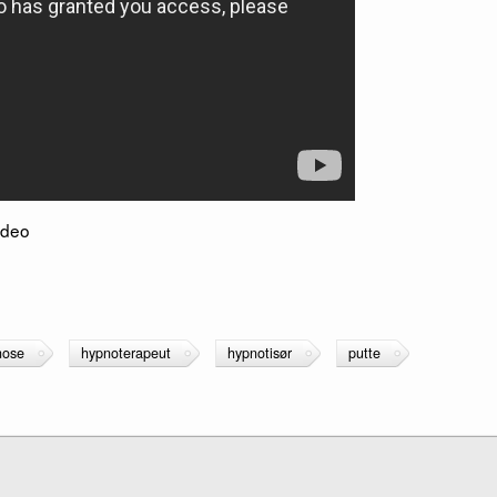
ideo
nose
hypnoterapeut
hypnotisør
putte