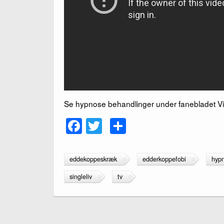
Se hypnose behandlinger under fanebladet V
F
T
S
a
wi
h
c
tt
ar
eddekoppeskræk
edderkoppefobi
hyp
e
er
e
singleliv
tv
b
o
o