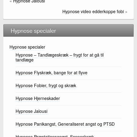
o
«
Hypnose Jalousi
k
Hypnose video edderkoppe fobi
»
Hypnose specialer
Hypnose specialer
Hypnose – Tandlægeskræk – frygt for at gå til
tandlæge
Hypnose Flyskræk, bange for at flyve
Hypnose Fobier, frygt og skræk
Hypnose Hjerneskader
Hypnose Jalousi
Hypnose Panikangst, Generaliseret angst og PTSD
Hypnose Præstationsangst, Sceneskræk,