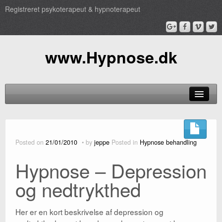
Registreret psykoterapeut & hypnoterapeut
www.Hypnose.dk
Hypnose
Behandling
Posted on
21/01/2010
by
jeppe
Posted in
Hypnose behandling
TV
Hypnose – Depression
Pris
og nedtrykthed
Profil
Her er en kort beskrivelse af depression og
Book