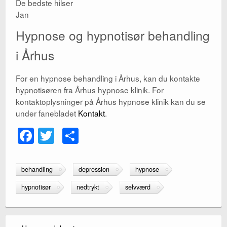
De bedste hilser
Jan
Hypnose og hypnotisør behandling
i Århus
For en hypnose behandling i Århus, kan du kontakte
hypnotisøren fra Århus hypnose klinik. For
kontaktoplysninger på Århus hypnose klinik kan du se
under fanebladet
Kontakt
.
F
T
S
a
wi
h
c
tt
ar
behandling
depression
hypnose
e
er
e
hypnotisør
nedtrykt
selvværd
b
o