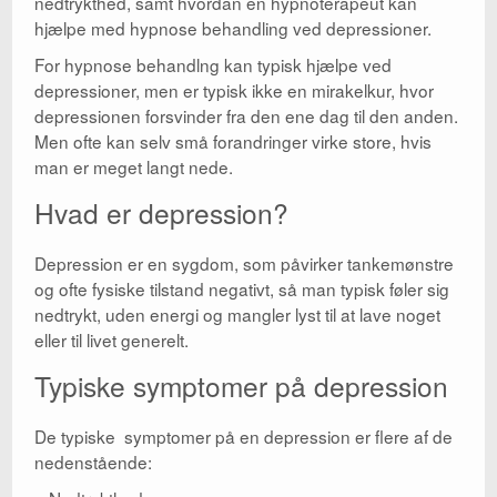
nedtrykthed, samt hvordan en hypnoterapeut kan
hjælpe med hypnose behandling ved depressioner.
Kontakt
For hypnose behandlng kan typisk hjælpe ved
Parterapi
depressioner, men er typisk ikke en mirakelkur, hvor
depressionen forsvinder fra den ene dag til den anden.
Shop
Men ofte kan selv små forandringer virke store, hvis
man er meget langt nede.
Big Five
Hvad er depression?
Wikipedia
Depression er en sygdom, som påvirker tankemønstre
Blog
og ofte fysiske tilstand negativt, så man typisk føler sig
nedtrykt, uden energi og mangler lyst til at lave noget
eller til livet generelt.
Typiske symptomer på depression
De typiske symptomer på en depression er flere af de
nedenstående: