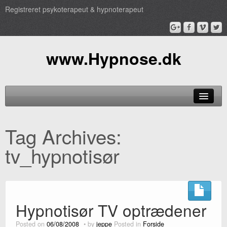
Registreret psykoterapeut & hypnoterapeut
www.Hypnose.dk
Hypnose
Tag Archives:
Behandling
tv_hypnotisør
TV
Pris
Profil
Hypnotisør TV optrædener
Book
Posted on
06/08/2008
by
jeppe
Posted in
Forside