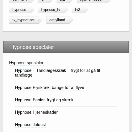
e
er
e
hypnose
hypnose_tv
tv2
b
tv_hypnotisør
østjylland
o
o
k
Hypnose specialer
Hypnose specialer
Hypnose – Tandlægeskræk – frygt for at gå til
tandlæge
Hypnose Flyskræk, bange for at flyve
Hypnose Fobier, frygt og skræk
Hypnose Hjerneskader
Hypnose Jalousi