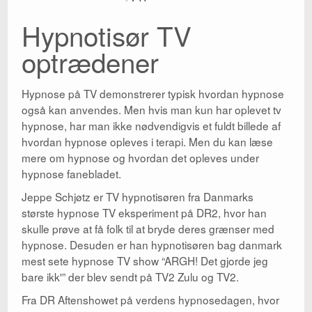
Hypnotisør TV
Kontakt
optrædener
Parterapi
Shop
Hypnose på TV demonstrerer typisk hvordan hypnose
også kan anvendes. Men hvis man kun har oplevet tv
Big Five
hypnose, har man ikke nødvendigvis et fuldt billede af
hvordan hypnose opleves i terapi. Men du kan læse
Wikipedia
mere om hypnose og hvordan det opleves under
Blog
hypnose fanebladet.
Jeppe Schjøtz er TV hypnotisøren fra Danmarks
største hypnose TV eksperiment på DR2, hvor han
skulle prøve at få folk til at bryde deres grænser med
hypnose. Desuden er han hypnotisøren bag danmark
mest sete hypnose TV show “ARGH! Det gjorde jeg
bare ikk'” der blev sendt på TV2 Zulu og TV2.
Fra DR Aftenshowet på verdens hypnosedagen, hvor