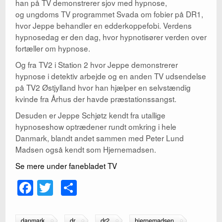
han på TV demonstrerer sjov med hypnose,
og ungdoms TV programmet Svada om fobier på DR1,
hvor Jeppe behandler en edderkoppefobi. Verdens
hypnosedag er den dag, hvor hypnotisører verden over
fortæller om hypnose.
Og fra TV2 i Station 2 hvor Jeppe demonstrerer
hypnose i detektiv arbejde og en anden TV udsendelse
på TV2 Østjylland hvor han hjælper en selvstændig
kvinde fra Århus der havde præstationssangst.
Desuden er Jeppe Schjøtz kendt fra utallige
hypnoseshow optrædener rundt omkring i hele
Danmark, blandt andet sammen med Peter Lund
Madsen også kendt som Hjernemadsen.
Se mere under fanebladet TV
F
T
S
a
wi
h
c
tt
ar
danmark
dr
dr2
hjernemadsen