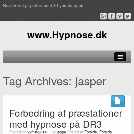
Registreret psykoterapeut & hypnoterapeut
www.Hypnose.dk
Hypnose
Tag Archives:
jasper
Behandling
TV
Pris
Forbedring af præstationer
Profil
med hypnose på DR3
Posted on
22/10/2014
by
jeppe
Posted in
Forside
,
Forside
Book