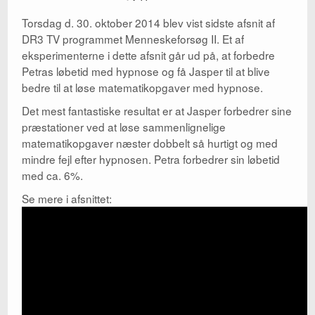
Torsdag d. 30. oktober 2014 blev vist sidste afsnit af
Kontakt
DR3 TV programmet Menneskeforsøg II. Et af
eksperimenterne i dette afsnit går ud på, at forbedre
Parterapi
Petras løbetid med hypnose og få Jasper til at blive
Shop
bedre til at løse matematikopgaver med hypnose.
Det mest fantastiske resultat er at Jasper forbedrer sine
Big Five
præstationer ved at løse sammenlignelige
matematikopgaver næster dobbelt så hurtigt og med
Wikipedia
mindre fejl efter hypnosen. Petra forbedrer sin løbetid
Blog
med ca. 6%.
Se mere i afsnittet: