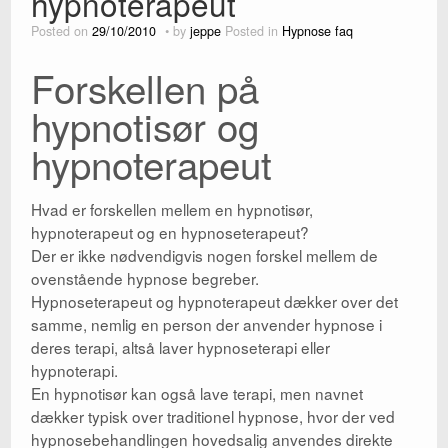
hypnoterapeut
Posted on
29/10/2010
by
jeppe
Posted in
Hypnose faq
Kontakt
Forskellen på
Parterapi
hypnotisør og
Shop
hypnoterapeut
Big Five
Wikipedia
Hvad er forskellen mellem en hypnotisør,
hypnoterapeut og en hypnoseterapeut?
Blog
Der er ikke nødvendigvis nogen forskel mellem de
ovenstående hypnose begreber.
Hypnoseterapeut og hypnoterapeut dækker over det
samme, nemlig en person der anvender hypnose i
deres terapi, altså laver hypnoseterapi eller
hypnoterapi.
En hypnotisør kan også lave terapi, men navnet
dækker typisk over traditionel hypnose, hvor der ved
hypnosebehandlingen hovedsalig anvendes direkte