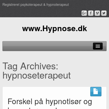
Registreret psykoterapeut & hypnoterapeut
www.Hypnose.dk
Hypnose
Tag Archives:
Behandling
hypnoseterapeut
TV
Pris
Profil
Forskel på hypnotisør og
Book