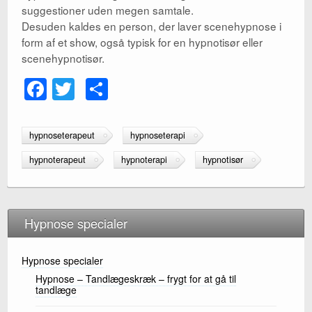
suggestioner uden megen samtale.
Desuden kaldes en person, der laver scenehypnose i
form af et show, også typisk for en hypnotisør eller
scenehypnotisør.
F
T
S
a
wi
h
c
tt
ar
hypnoseterapeut
hypnoseterapi
e
er
e
hypnoterapeut
hypnoterapi
hypnotisør
b
o
o
Hypnose specialer
k
Hypnose specialer
Hypnose – Tandlægeskræk – frygt for at gå til
tandlæge