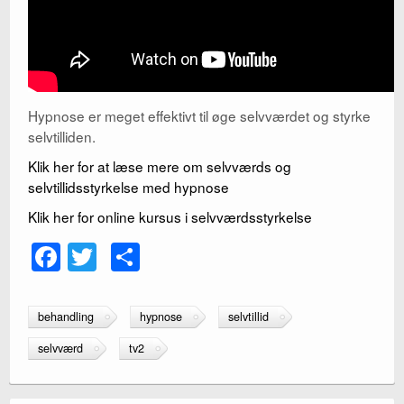
Hypnose er meget effektivt til øge selvværdet og styrke
selvtilliden.
Klik her for at læse mere om selvværds og
selvtillidsstyrkelse med hypnose
Klik her for online kursus i selvværdsstyrkelse
F
T
S
a
wi
h
c
tt
ar
behandling
hypnose
selvtillid
e
er
e
selvværd
tv2
b
o