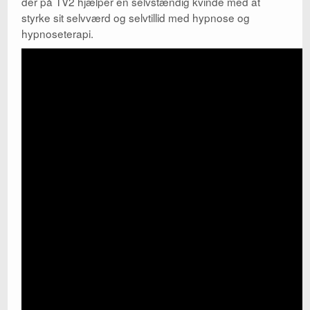
der på TV2 hjælper en selvstændig kvinde med at
styrke sit selvværd og selvtillid med hypnose og
Kontakt
hypnoseterapi.
Parterapi
Shop
Big Five
Wikipedia
Blog