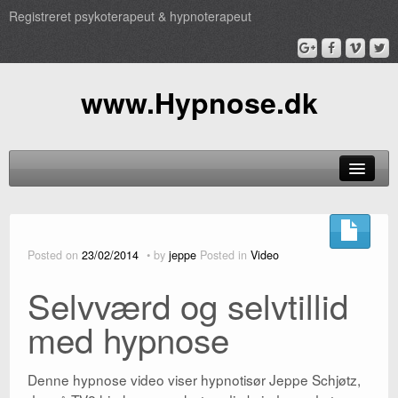
Registreret psykoterapeut & hypnoterapeut
www.Hypnose.dk
Hypnose
Behandling
Posted on
23/02/2014
by
jeppe
Posted in
Video
TV
Selvværd og selvtillid
Pris
med hypnose
Profil
Denne hypnose video viser hypnotisør Jeppe Schjøtz,
Book